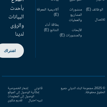
بأحدث
وظائف (E)
منشورات
أكاديمية المعرفة
المشاريع
(E)
البيانات
اتصال
والعمليات
والرؤى
بطاقة أداء
الأبحاث
النتائج (E)
لدينا
والمنشورات (E)
اشتراك
© 2025، مجموعة البنك الدولي جميع
قانوني
إشعار الخصوصية
حقوق محفوظة.
إمكانية الوصول إلى الموقع
الوصول إلى المعلومات
تنبيه احتيال
تقديم شكوى