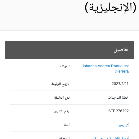
الإنجليزية)
تفاصيل
Johanna Andrea Rodriguez
المؤلف
Herrera;
2023/2/21
تاريخ الوثيقة
خطة التوريدات
نوع الوثيقة
STEP76292
رقم التقرير
كولومبيا,
البلد
أمريكا اللاتينية والبحر الكاريبي,
المنطقة