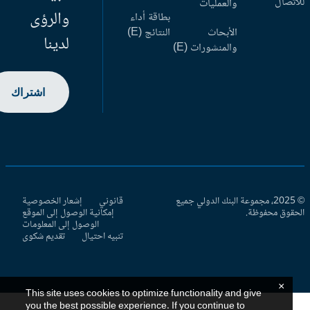
اتصال
والعمليات
والرؤى
بطاقة أداء
الأبحاث
النتائج (E)
لدينا
والمنشورات (E)
اشتراك
© 2025، مجموعة البنك الدولي جميع
قانوني
إشعار الخصوصية
حقوق محفوظة.
إمكانية الوصول إلى الموقع
الوصول إلى المعلومات
تنبيه احتيال
تقديم شكوى
×
This site uses cookies to optimize functionality and give
you the best possible experience. If you continue to