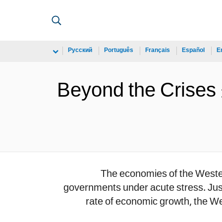
Русский
Português
Français
Español
E
Beyond the Crises 
The economies of the Wester
governments under acute stress. Jus
rate of economic growth, the We