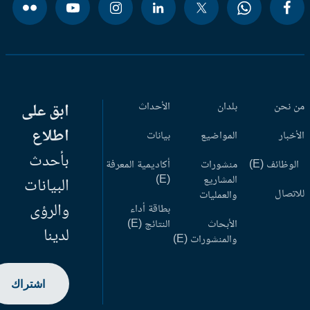
 نحن
بلدان
الأحداث
ابق على
اطلاع
أخبار
المواضيع
بيانات
بأحدث
وظائف (E)
منشورات
أكاديمية المعرفة
المشاريع
(E)
البيانات
اتصال
والعمليات
والرؤى
بطاقة أداء
الأبحاث
النتائج (E)
لدينا
والمنشورات (E)
اشتراك