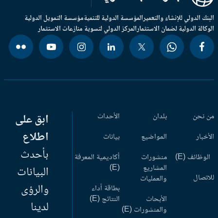
بنك الدولي للإنشاء والتعمير
المؤسسة الدولية للتنمية
مؤسسة التمويل الدولية
وكالة الدولية لضمان الاستثمار
المركز الدولي لتسوية منازعات الاستثمار
 نحن
بلدان
الأحداث
ابق على
اطلاع
أخبار
المواضيع
بيانات
بأحدث
وظائف (E)
منشورات
أكاديمية المعرفة
المشاريع
(E)
البيانات
اتصال
والعمليات
والرؤى
بطاقة أداء
الأبحاث
النتائج (E)
لدينا
والمنشورات (E)