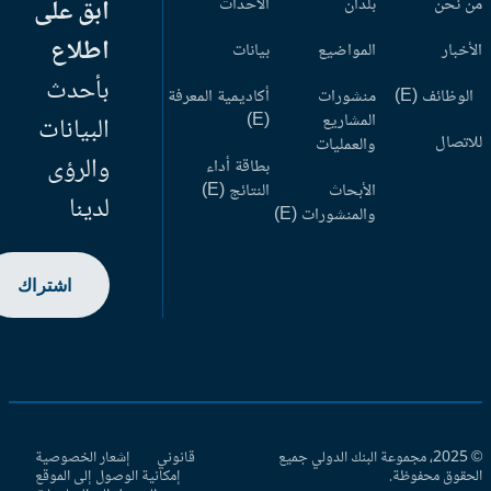
 نحن
بلدان
الأحداث
ابق على
اطلاع
أخبار
المواضيع
بيانات
بأحدث
وظائف (E)
منشورات
أكاديمية المعرفة
المشاريع
(E)
البيانات
اتصال
والعمليات
والرؤى
بطاقة أداء
الأبحاث
النتائج (E)
لدينا
والمنشورات (E)
اشتراك
© 2025، مجموعة البنك الدولي جميع
قانوني
إشعار الخصوصية
حقوق محفوظة.
إمكانية الوصول إلى الموقع