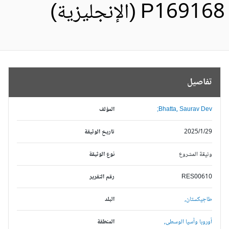
P1691 (الإنجليزية)
تفاصيل
Bhatta, Saurav Dev;
المؤلف
2025/1/29
تاريخ الوثيقة
وثيقة المشروع
نوع الوثيقة
RES00610
رقم التقرير
طاجيكستان,
البلد
أوروبا وآسيا الوسطى,
المنطقة