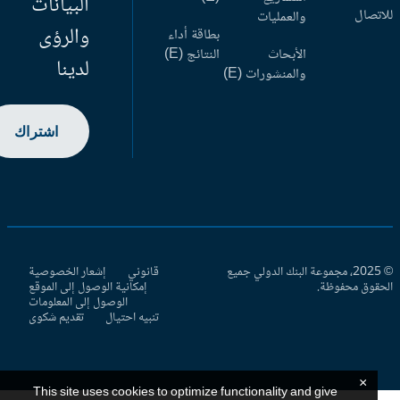
البيانات
اتصال
والعمليات
والرؤى
بطاقة أداء
الأبحاث
النتائج (E)
لدينا
والمنشورات (E)
اشتراك
© 2025، مجموعة البنك الدولي جميع
قانوني
إشعار الخصوصية
حقوق محفوظة.
إمكانية الوصول إلى الموقع
الوصول إلى المعلومات
تنبيه احتيال
تقديم شكوى
×
This site uses cookies to optimize functionality and give