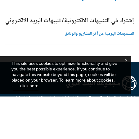
شترك في التنبيهات الالكترونية/ تنبيهات البريد الالكتروني
لمستجدات اليومية عن آخر المشاريع والوثائق
×
This site uses cookies to optimize functionality and give
you the best possible experience. If you continue to
navigate this website beyond this page, cookies will be
placed on your browser. To learn more about cookies,
.
click here
بنك الدولي للإنشاء والتعمير
المؤسسة الدولية للتنمية
مؤسسة التمويل الدولية
وكالة الدولية لضمان الاستثمار
المركز الدولي لتسوية منازعات الاستثمار