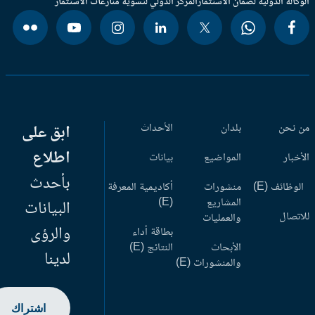
وكالة الدولية لضمان الاستثمار
المركز الدولي لتسوية منازعات الاستثمار
 نحن
بلدان
الأحداث
ابق على
اطلاع
أخبار
المواضيع
بيانات
بأحدث
وظائف (E)
منشورات
أكاديمية المعرفة
المشاريع
(E)
البيانات
اتصال
والعمليات
والرؤى
بطاقة أداء
الأبحاث
النتائج (E)
لدينا
والمنشورات (E)
اشتراك