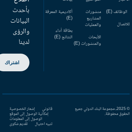
بأحدث
وظائف (E)
منشورات
أكاديمية المعرفة
المشاريع
(E)
البيانات
اتصال
والعمليات
والرؤى
بطاقة أداء
الأبحاث
النتائج (E)
لدينا
والمنشورات (E)
اشتراك
© 2025، مجموعة البنك الدولي جميع
قانوني
إشعار الخصوصية
حقوق محفوظة.
إمكانية الوصول إلى الموقع
الوصول إلى المعلومات
تنبيه احتيال
تقديم شكوى