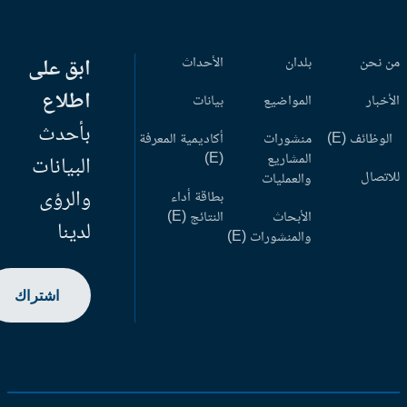
 نحن
بلدان
الأحداث
ابق على
اطلاع
أخبار
المواضيع
بيانات
بأحدث
وظائف (E)
منشورات
أكاديمية المعرفة
المشاريع
(E)
البيانات
اتصال
والعمليات
والرؤى
بطاقة أداء
الأبحاث
النتائج (E)
لدينا
والمنشورات (E)
اشتراك