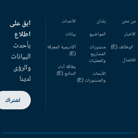
 نحن
بلدان
الأحداث
ابق على
اطلاع
أخبار
المواضيع
بيانات
بأحدث
وظائف (E)
منشورات
أكاديمية المعرفة
المشاريع
(E)
البيانات
اتصال
والعمليات
والرؤى
بطاقة أداء
الأبحاث
النتائج (E)
لدينا
والمنشورات (E)
اشتراك