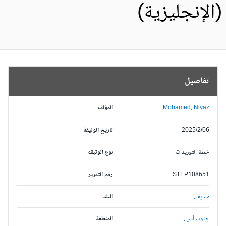
الإنجليزية)
تفاصيل
Mohamed, Niyaz;
المؤلف
2025/2/06
تاريخ الوثيقة
خطة التوريدات
نوع الوثيقة
STEP108651
رقم التقرير
ملديف,
البلد
جنوب آسيا,
المنطقة