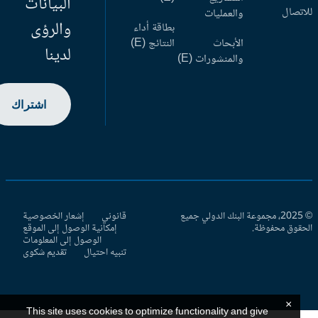
البيانات
اتصال
والعمليات
والرؤى
بطاقة أداء
الأبحاث
النتائج (E)
لدينا
والمنشورات (E)
اشتراك
© 2025، مجموعة البنك الدولي جميع
قانوني
إشعار الخصوصية
حقوق محفوظة.
إمكانية الوصول إلى الموقع
الوصول إلى المعلومات
تنبيه احتيال
تقديم شكوى
×
This site uses cookies to optimize functionality and give