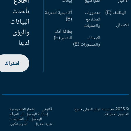
اطلاع
أخبار
المواضيع
بيانات
بأحدث
وظائف (E)
منشورات
أكاديمية المعرفة
المشاريع
(E)
البيانات
اتصال
والعمليات
والرؤى
بطاقة أداء
الأبحاث
النتائج (E)
لدينا
والمنشورات (E)
اشتراك
© 2025، مجموعة البنك الدولي جميع
قانوني
إشعار الخصوصية
حقوق محفوظة.
إمكانية الوصول إلى الموقع
الوصول إلى المعلومات
تنبيه احتيال
تقديم شكوى