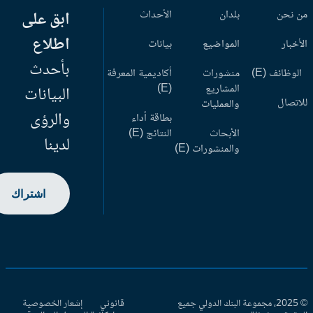
 نحن
بلدان
الأحداث
ابق على
اطلاع
أخبار
المواضيع
بيانات
بأحدث
وظائف (E)
منشورات
أكاديمية المعرفة
المشاريع
(E)
البيانات
اتصال
والعمليات
والرؤى
بطاقة أداء
الأبحاث
النتائج (E)
لدينا
والمنشورات (E)
اشتراك
© 2025، مجموعة البنك الدولي جميع
قانوني
إشعار الخصوصية