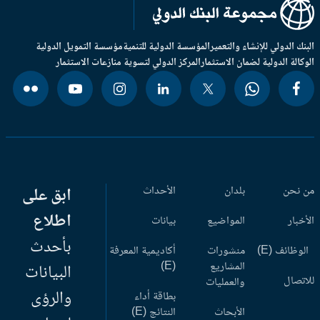
بنك الدولي للإنشاء والتعمير
المؤسسة الدولية للتنمية
مؤسسة التمويل الدولية
وكالة الدولية لضمان الاستثمار
المركز الدولي لتسوية منازعات الاستثمار
 نحن
بلدان
الأحداث
ابق على
اطلاع
أخبار
المواضيع
بيانات
بأحدث
وظائف (E)
منشورات
أكاديمية المعرفة
المشاريع
(E)
البيانات
اتصال
والعمليات
والرؤى
بطاقة أداء
الأبحاث
النتائج (E)