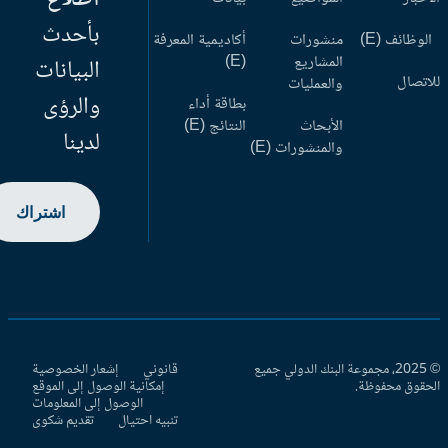
بأحدث
وظائف (E)
منشورات
أكاديمية المعرفة
المشاريع
(E)
البيانات
اتصال
والعمليات
والرؤى
بطاقة أداء
الأبحاث
النتائج (E)
لدينا
والمنشورات (E)
اشتراك
© 2025، مجموعة البنك الدولي جميع
قانوني
إشعار الخصوصية
حقوق محفوظة.
إمكانية الوصول إلى الموقع
الوصول إلى المعلومات
تنبيه احتيال
تقديم شكوى