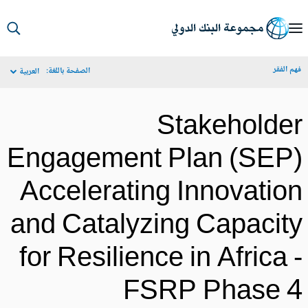
S
Ma
م الفقر
الصفحة باللغة:
العربية
Navigat
Stakeholde
Engagement Plan (SEP
Accelerating Innovatio
and Catalyzing Capacit
for Resilience in Africa 
FSRP Phase 