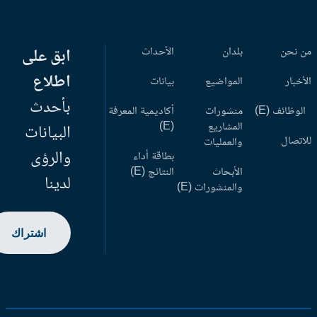
 نحن
بلدان
الأحداث
ابق على
اطلاع
أخبار
المواضيع
بيانات
بأحدث
وظائف (E)
منشورات
أكاديمية المعرفة
المشاريع
(E)
البيانات
اتصال
والعمليات
والرؤى
بطاقة أداء
الأبحاث
النتائج (E)
لدينا
والمنشورات (E)
اشتراك