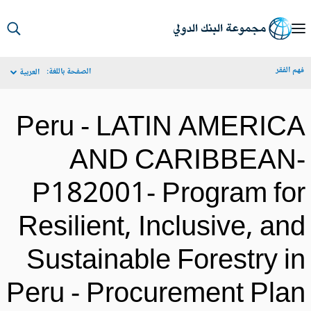
S
Ma
م الفقر
الصفحة باللغة:
العربية
Navigat
Peru - LATIN AMERIC
AND CARIBBEAN
P182001- Program fo
Resilient, Inclusive, an
Sustainable Forestry i
Peru - Procurement Pla