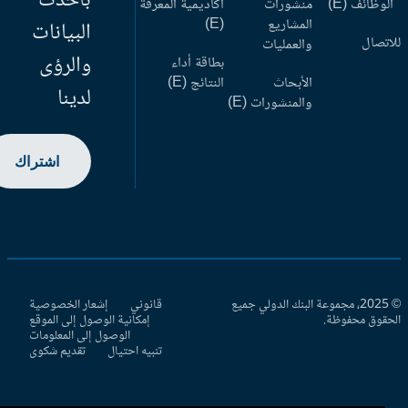
بأحدث
وظائف (E)
منشورات
أكاديمية المعرفة
المشاريع
(E)
البيانات
اتصال
والعمليات
والرؤى
بطاقة أداء
الأبحاث
النتائج (E)
لدينا
والمنشورات (E)
اشتراك
© 2025، مجموعة البنك الدولي جميع
قانوني
إشعار الخصوصية
حقوق محفوظة.
إمكانية الوصول إلى الموقع
الوصول إلى المعلومات
تنبيه احتيال
تقديم شكوى