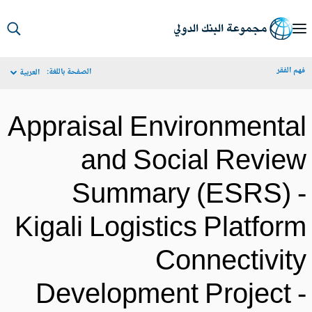
S
Ma
م الفقر
الصفحة باللغة:
العربية
Navigat
Appraisal Environmenta
and Social Revie
Summary (ESRS) 
Kigali Logistics Platfor
Connectivit
Development Project 