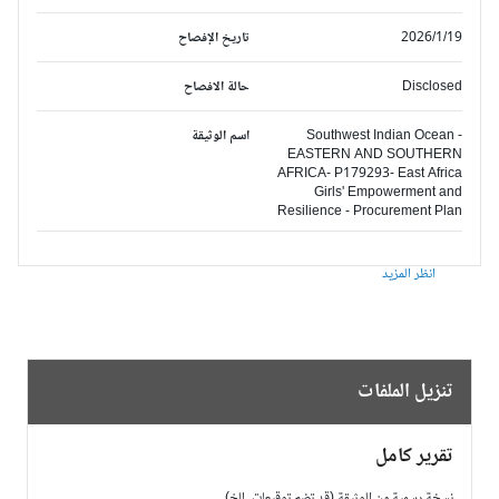
2026/1/19
تاريخ الإفصاح
Disclosed
حالة الافصاح
Southwest Indian Ocean -
اسم الوثيقة
EASTERN AND SOUTHERN
AFRICA- P179293- East Africa
Girls' Empowerment and
Resilience - Procurement Plan
انظر المزيد
تنزيل الملفات
تقرير كامل
نسخة رسمية من الوثيقة (قد تضم توقيعات، الخ)