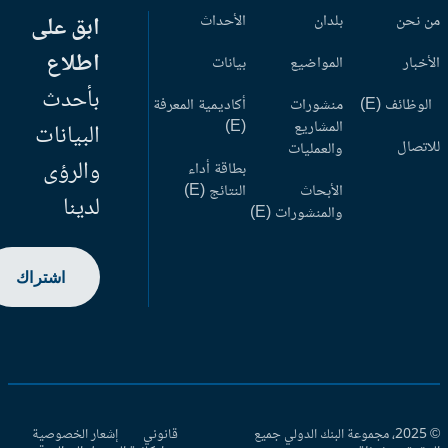
 نحن
بلدان
الأحداث
ابق على
اطلاع
أخبار
المواضيع
بيانات
بأحدث
وظائف (E)
منشورات
أكاديمية المعرفة
المشاريع
(E)
البيانات
اتصال
والعمليات
والرؤى
بطاقة أداء
الأبحاث
النتائج (E)
لدينا
والمنشورات (E)
اشتراك
© 2025، مجموعة البنك الدولي جميع
قانوني
إشعار الخصوصية