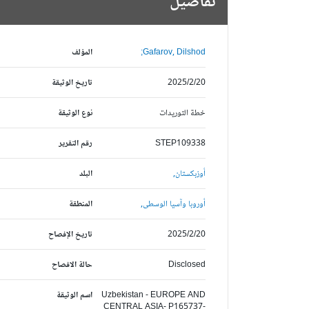
تفاصيل
Gafarov, Dilshod;
المؤلف
2025/2/20
تاريخ الوثيقة
خطة التوريدات
نوع الوثيقة
STEP109338
رقم التقرير
أوزبكستان,
البلد
أوروبا وآسيا الوسطى,
المنطقة
2025/2/20
تاريخ الإفصاح
Disclosed
حالة الافصاح
Uzbekistan - EUROPE AND
اسم الوثيقة
CENTRAL ASIA- P165737-