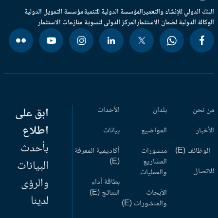
بنك الدولي للإنشاء والتعمير
المؤسسة الدولية للتنمية
مؤسسة التمويل الدولية
وكالة الدولية لضمان الاستثمار
المركز الدولي لتسوية منازعات الاستثمار
 نحن
بلدان
الأحداث
ابق على
اطلاع
أخبار
المواضيع
بيانات
بأحدث
وظائف (E)
منشورات
أكاديمية المعرفة
المشاريع
(E)
البيانات
اتصال
والعمليات
والرؤى
بطاقة أداء
الأبحاث
النتائج (E)
لدينا
والمنشورات (E)