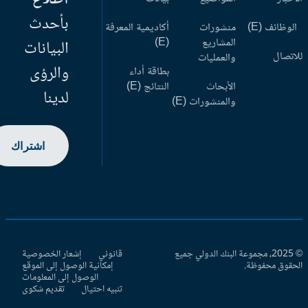
بأحدث
وظائف (E)
منشورات
أكاديمية المعرفة
المشاريع
(E)
البيانات
اتصال
والعمليات
والرؤى
بطاقة أداء
الأبحاث
النتائج (E)
لدينا
والمنشورات (E)
اشتراك
© 2025، مجموعة البنك الدولي جميع
قانوني
إشعار الخصوصية
حقوق محفوظة.
إمكانية الوصول إلى الموقع
الوصول إلى المعلومات
تنبيه احتيال
تقديم شكوى