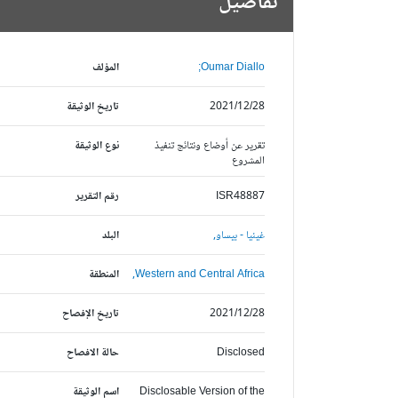
تفاصيل
Oumar Diallo;
المؤلف
2021/12/28
تاريخ الوثيقة
تقرير عن أوضاع ونتائج تنفيذ
نوع الوثيقة
المشروع
ISR48887
رقم التقرير
غينيا - بيساو,
البلد
Western and Central Africa,
المنطقة
2021/12/28
تاريخ الإفصاح
Disclosed
حالة الافصاح
Disclosable Version of the
اسم الوثيقة