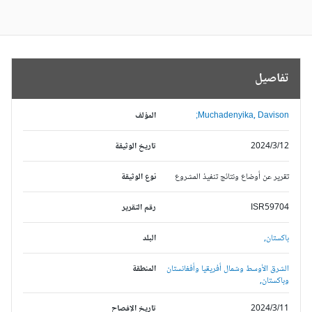
تفاصيل
Muchadenyika, Davison;
المؤلف
2024/3/12
تاريخ الوثيقة
تقرير عن أوضاع ونتائج تنفيذ المشروع
نوع الوثيقة
ISR59704
رقم التقرير
باكستان,
البلد
الشرق الأوسط وشمال أفريقيا وأفغانستان
المنطقة
وباكستان,
2024/3/11
تاريخ الإفصاح