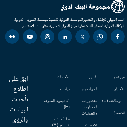
بنك الدولي للإنشاء والتعمير
المؤسسة الدولية للتنمية
مؤسسة التمويل الدولية
وكالة الدولية لضمان الاستثمار
المركز الدولي لتسوية منازعات الاستثمار
 نحن
بلدان
الأحداث
ابق على
اطلاع
أخبار
المواضيع
بيانات
بأحدث
وظائف (E)
منشورات
أكاديمية المعرفة
المشاريع
(E)
البيانات
اتصال
والعمليات
والرؤى
بطاقة أداء
الأبحاث
النتائج (E)