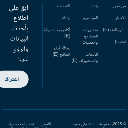
 نحن
بلدان
الأحداث
ابق على
اطلاع
أخبار
المواضيع
بيانات
بأحدث
وظائف (E)
منشورات
أكاديمية المعرفة
المشاريع
(E)
البيانات
اتصال
والعمليات
والرؤى
بطاقة أداء
الأبحاث
النتائج (E)
لدينا
والمنشورات (E)
اشتراك
© 2025، مجموعة البنك الدولي جميع
قانوني
إشعار الخصوصية