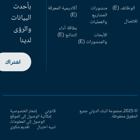
بأحدث
وظائف (E)
منشورات
أكاديمية المعرفة
المشاريع
(E)
البيانات
اتصال
والعمليات
والرؤى
بطاقة أداء
الأبحاث
النتائج (E)
لدينا
والمنشورات (E)
اشتراك
© 2025، مجموعة البنك الدولي جميع
قانوني
إشعار الخصوصية
حقوق محفوظة.
إمكانية الوصول إلى الموقع
الوصول إلى المعلومات
تنبيه احتيال
تقديم شكوى