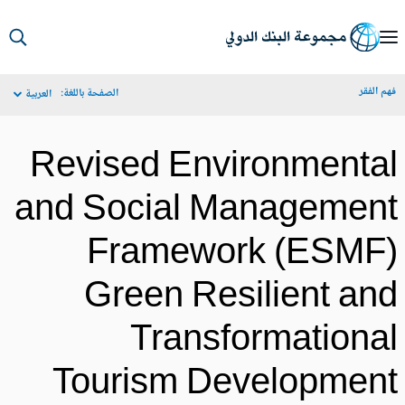
S
Ma
م الفقر
الصفحة باللغة:
العربية
Navigat
Revised Environmenta
and Social Managemen
Framework (ESMF
Green Resilient an
Transformationa
Tourism Developmen