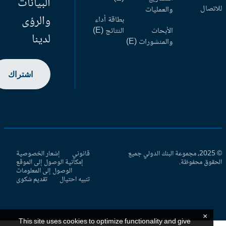
البيانات
اتصال
والعمليات
والرؤى
بطاقة أداء
الأبحاث
النتائج (E)
لدينا
والمنشورات (E)
اشتراك
© 2025، مجموعة البنك الدولي جميع
قانوني
إشعار الخصوصية
حقوق محفوظة.
إمكانية الوصول إلى الموقع
الوصول إلى المعلومات
تنبيه احتيال
تقديم شكوى
×
This site uses cookies to optimize functionality and give