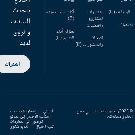
بأحدث
وظائف (E)
منشورات
أكاديمية المعرفة
المشاريع
(E)
البيانات
اتصال
والعمليات
والرؤى
بطاقة أداء
الأبحاث
النتائج (E)
لدينا
والمنشورات (E)
اشتراك
© 2025، مجموعة البنك الدولي جميع
قانوني
إشعار الخصوصية
حقوق محفوظة.
إمكانية الوصول إلى الموقع
الوصول إلى المعلومات
تنبيه احتيال
تقديم شكوى