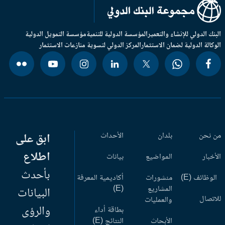
بنك الدولي للإنشاء والتعمير
المؤسسة الدولية للتنمية
مؤسسة التمويل الدولية
وكالة الدولية لضمان الاستثمار
المركز الدولي لتسوية منازعات الاستثمار
 نحن
بلدان
الأحداث
ابق على
اطلاع
أخبار
المواضيع
بيانات
بأحدث
وظائف (E)
منشورات
أكاديمية المعرفة
المشاريع
(E)
البيانات
اتصال
والعمليات
والرؤى
بطاقة أداء
الأبحاث
النتائج (E)