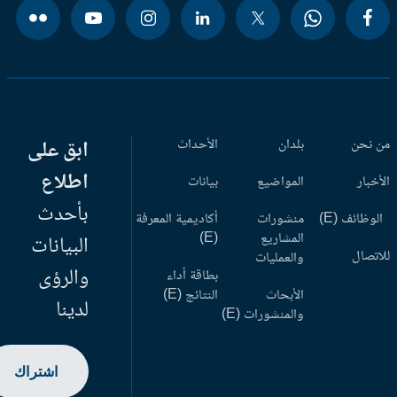
 نحن
بلدان
الأحداث
ابق على
اطلاع
أخبار
المواضيع
بيانات
بأحدث
وظائف (E)
منشورات
أكاديمية المعرفة
المشاريع
(E)
البيانات
اتصال
والعمليات
والرؤى
بطاقة أداء
الأبحاث
النتائج (E)
لدينا
والمنشورات (E)
اشتراك