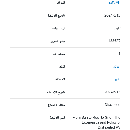
ESMAP;
المؤلف
2024/6/13
تاريخ الوثيقة
تقرير
نوع الوثيقة
188637
رقم التقرير
1
مجلد رقم
العالم,
البلد
أخرى,
المنطقة
2024/6/13
تاريخ الإفصاح
Disclosed
حالة الافصاح
From Sun to Roof to Grid - The
اسم الوثيقة
Economics and Policy of
Distributed PV