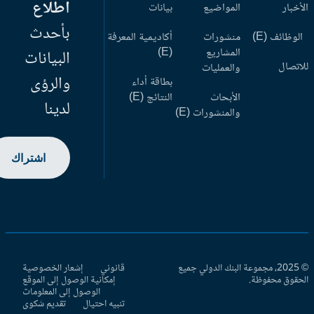
اطلاع
أخبار
المواضيع
بيانات
بأحدث
وظائف (E)
منشورات
أكاديمية المعرفة
المشاريع
(E)
البيانات
اتصال
والعمليات
والرؤى
بطاقة أداء
الأبحاث
النتائج (E)
لدينا
والمنشورات (E)
اشتراك
© 2025، مجموعة البنك الدولي جميع
قانوني
إشعار الخصوصية
حقوق محفوظة.
إمكانية الوصول إلى الموقع
الوصول إلى المعلومات
تنبيه احتيال
تقديم شكوى