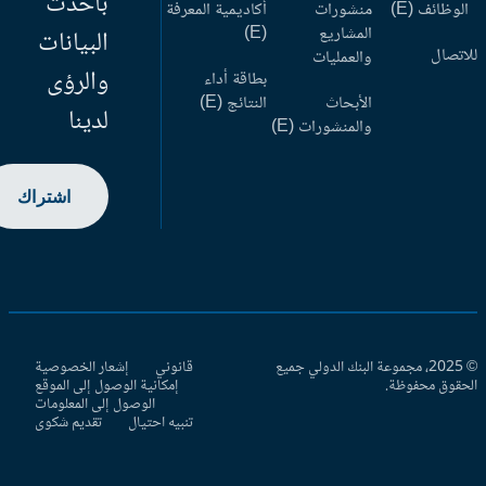
بأحدث
وظائف (E)
منشورات
أكاديمية المعرفة
المشاريع
(E)
البيانات
اتصال
والعمليات
والرؤى
بطاقة أداء
الأبحاث
النتائج (E)
لدينا
والمنشورات (E)
اشتراك
© 2025، مجموعة البنك الدولي جميع
قانوني
إشعار الخصوصية
حقوق محفوظة.
إمكانية الوصول إلى الموقع
الوصول إلى المعلومات
تنبيه احتيال
تقديم شكوى