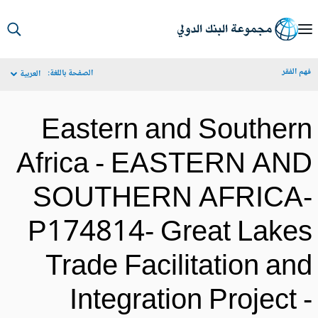
S
Ma
م الفقر
الصفحة باللغة:
العربية
Navigat
Eastern and Souther
Africa - EASTERN AN
SOUTHERN AFRICA
P174814- Great Lake
Trade Facilitation an
Integration Project 