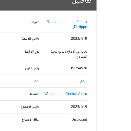
تفاصيل
Ramanantoanina, Patrick
المؤلف
Philippe;
2023/1/19
تاريخ الوثيقة
تقرير عن أوضاع ونتائج تنفيذ
نوع الوثيقة
المشروع
ISR54576
رقم التقرير
غينيا,
البلد
Western and Central Africa,
المنطقة
2023/1/19
تاريخ الإفصاح
Disclosed
حالة الافصاح