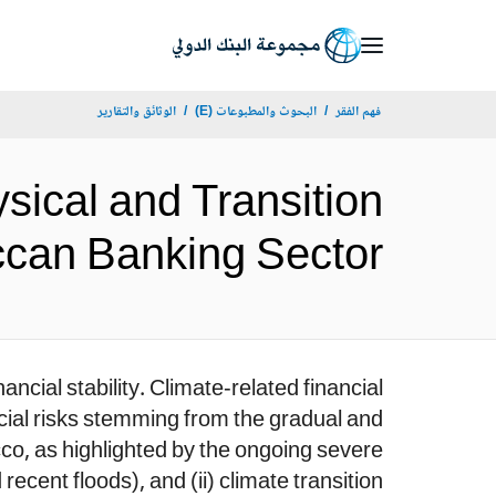
Skip
to
Main
فهم الفقر
البحوث والمطبوعات (E)
الوثائق والتقارير
Navigation
ical and Transition
he Moroccan Banking Sector
ncial stability. Climate-related financial
ancial risks stemming from the gradual and
cco, as highlighted by the ongoing severe
ecent floods), and (ii) climate transition...