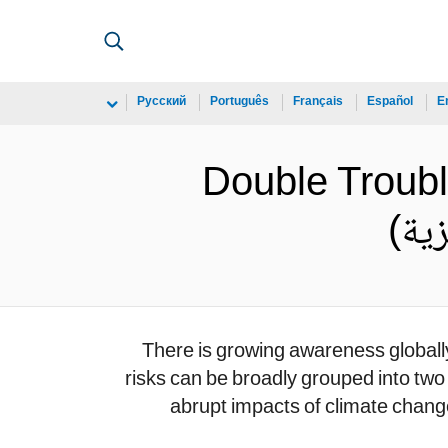
Русский
Português
Français
Español
E
Double Troubl
There is growing awareness globally 
risks can be broadly grouped into two 
abrupt impacts of climate change