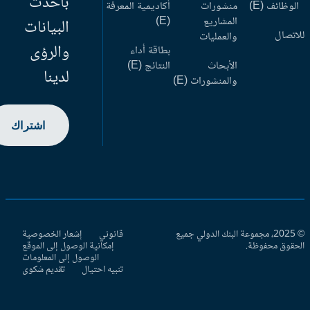
بأحدث
وظائف (E)
منشورات
أكاديمية المعرفة
المشاريع
(E)
البيانات
اتصال
والعمليات
والرؤى
بطاقة أداء
الأبحاث
النتائج (E)
لدينا
والمنشورات (E)
اشتراك
© 2025، مجموعة البنك الدولي جميع
قانوني
إشعار الخصوصية
حقوق محفوظة.
إمكانية الوصول إلى الموقع
الوصول إلى المعلومات
تنبيه احتيال
تقديم شكوى