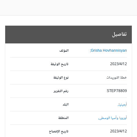
تفاصيل
Grisha Hovhannisyan;
المؤلف
2023/4/12
تاريخ الوثيقة
خطة التوريدات
نوع الوثيقة
STEP78809
رقم التقرير
أرمينيا,
البلد
أوروبا وآسيا الوسطى,
المنطقة
2023/4/12
تاريخ الإفصاح