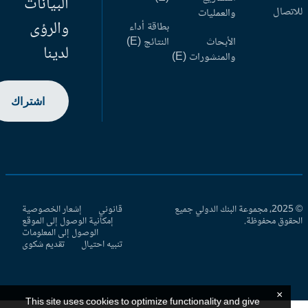
البيانات
اتصال
والعمليات
والرؤى
بطاقة أداء
الأبحاث
النتائج (E)
لدينا
والمنشورات (E)
اشتراك
© 2025، مجموعة البنك الدولي جميع
قانوني
إشعار الخصوصية
حقوق محفوظة.
إمكانية الوصول إلى الموقع
الوصول إلى المعلومات
تنبيه احتيال
تقديم شكوى
×
This site uses cookies to optimize functionality and give