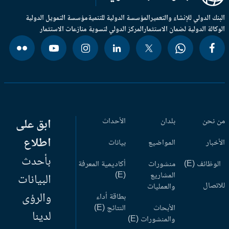
بنك الدولي للإنشاء والتعمير
المؤسسة الدولية للتنمية
مؤسسة التمويل الدولية
وكالة الدولية لضمان الاستثمار
المركز الدولي لتسوية منازعات الاستثمار
 نحن
بلدان
الأحداث
ابق على
اطلاع
أخبار
المواضيع
بيانات
بأحدث
وظائف (E)
منشورات
أكاديمية المعرفة
المشاريع
(E)
البيانات
اتصال
والعمليات
والرؤى
بطاقة أداء
الأبحاث
النتائج (E)
لدينا
والمنشورات (E)