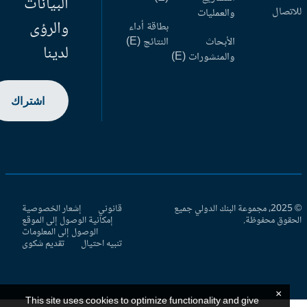
البيانات
اتصال
والعمليات
والرؤى
بطاقة أداء
الأبحاث
النتائج (E)
لدينا
والمنشورات (E)
اشتراك
© 2025، مجموعة البنك الدولي جميع
قانوني
إشعار الخصوصية
حقوق محفوظة.
إمكانية الوصول إلى الموقع
الوصول إلى المعلومات
تنبيه احتيال
تقديم شكوى
×
This site uses cookies to optimize functionality and give