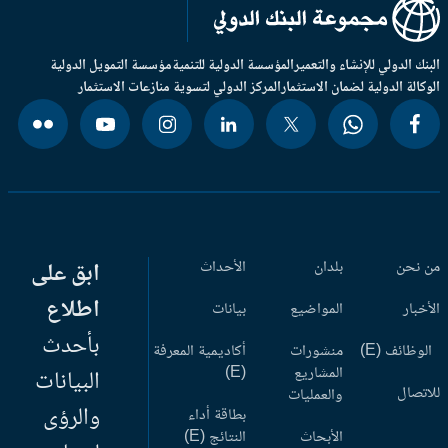
بنك الدولي للإنشاء والتعمير
المؤسسة الدولية للتنمية
مؤسسة التمويل الدولية
وكالة الدولية لضمان الاستثمار
المركز الدولي لتسوية منازعات الاستثمار
 نحن
بلدان
الأحداث
ابق على
اطلاع
أخبار
المواضيع
بيانات
بأحدث
وظائف (E)
منشورات
أكاديمية المعرفة
المشاريع
(E)
البيانات
اتصال
والعمليات
والرؤى
بطاقة أداء
الأبحاث
النتائج (E)