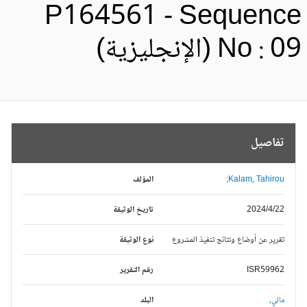
P164561 - Sequenc
No :  (الإنجليزية)
تفاصيل
Kalam, Tahirou;
المؤلف
2024/4/22
تاريخ الوثيقة
تقرير عن أوضاع ونتائج تنفيذ المشروع
نوع الوثيقة
ISR59962
رقم التقرير
مالي,
البلد