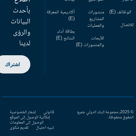
بأحدث
وظائف (E)
منشورات
أكاديمية المعرفة
المشاريع
(E)
البيانات
اتصال
والعمليات
والرؤى
بطاقة أداء
الأبحاث
النتائج (E)
لدينا
والمنشورات (E)
اشتراك
© 2025، مجموعة البنك الدولي جميع
قانوني
إشعار الخصوصية
حقوق محفوظة.
إمكانية الوصول إلى الموقع
الوصول إلى المعلومات
تنبيه احتيال
تقديم شكوى