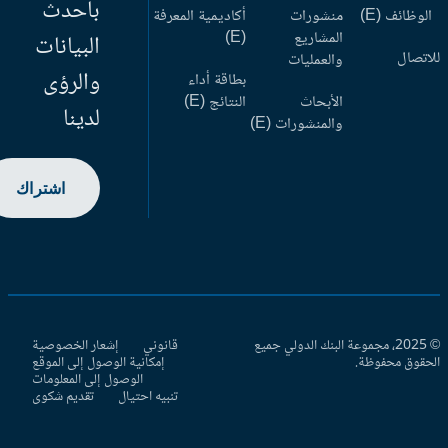
بأحدث
وظائف (E)
منشورات
أكاديمية المعرفة
المشاريع
(E)
البيانات
اتصال
والعمليات
والرؤى
بطاقة أداء
الأبحاث
النتائج (E)
لدينا
والمنشورات (E)
اشتراك
© 2025، مجموعة البنك الدولي جميع
قانوني
إشعار الخصوصية
حقوق محفوظة.
إمكانية الوصول إلى الموقع
الوصول إلى المعلومات
تنبيه احتيال
تقديم شكوى