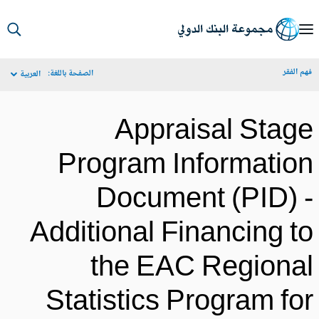
S
Ma
م الفقر
الصفحة باللغة:
العربية
Navigat
Appraisal Stag
Program Informatio
Document (PID) 
Additional Financing t
the EAC Regiona
Statistics Program fo