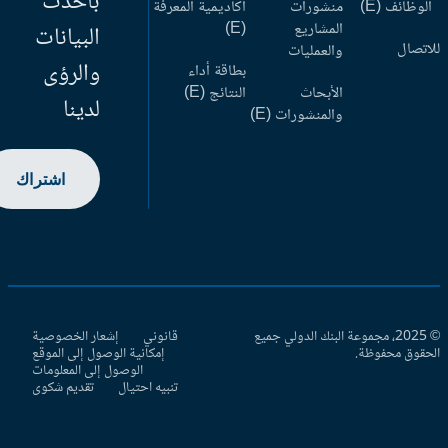
بأحدث
وظائف (E)
منشورات
أكاديمية المعرفة
المشاريع
(E)
البيانات
اتصال
والعمليات
والرؤى
بطاقة أداء
الأبحاث
النتائج (E)
لدينا
والمنشورات (E)
اشتراك
© 2025، مجموعة البنك الدولي جميع
قانوني
إشعار الخصوصية
حقوق محفوظة.
إمكانية الوصول إلى الموقع
الوصول إلى المعلومات
تنبيه احتيال
تقديم شكوى