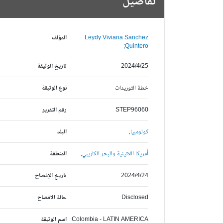
تفاصيل
Leydy Viviana Sanchez
المؤلف
Quintero;
2024/4/25
تاريخ الوثيقة
خطة التوريدات
نوع الوثيقة
STEP96060
رقم التقرير
كولومبيا,
البلد
أمريكا اللاتينية والبحر الكاريبي,
المنطقة
2024/4/24
تاريخ الإفصاح
Disclosed
حالة الافصاح
Colombia - LATIN AMERICA
اسم الوثيقة